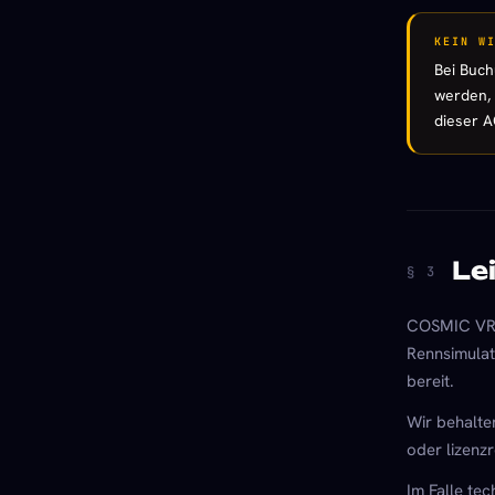
KEIN W
Bei Buch
werden, 
dieser A
Le
§ 3
COSMIC VR s
Rennsimulat
bereit.
Wir behalte
oder lizenz
Im Falle te