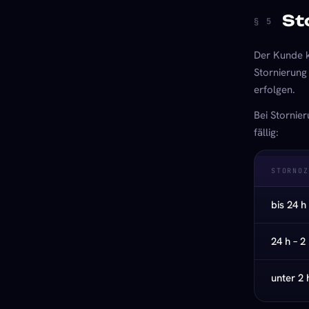
St
§ 5
Der Kunde k
Stornierung
erfolgen.
Bei Stornie
fällig:
STORNOZ
bis 24 h
24 h – 2
unter 2