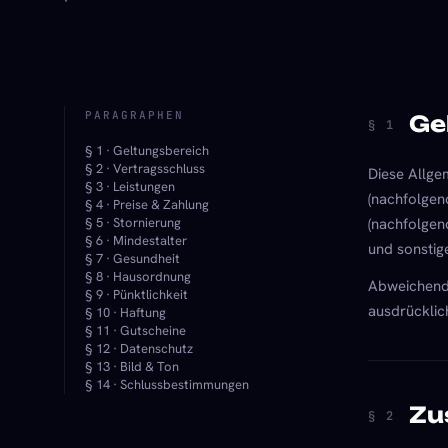
PARAGRAPHEN
Ge
§ 1
§ 1 · Geltungsbereich
§ 2 · Vertragsschluss
Diese Allge
§ 3 · Leistungen
(nachfolgen
§ 4 · Preise & Zahlung
§ 5 · Stornierung
(nachfolgen
§ 6 · Mindestalter
und sonstig
§ 7 · Gesundheit
§ 8 · Hausordnung
Abweichende
§ 9 · Pünktlichkeit
ausdrücklich
§ 10 · Haftung
§ 11 · Gutscheine
§ 12 · Datenschutz
§ 13 · Bild & Ton
§ 14 · Schlussbestimmungen
Zu
§ 2