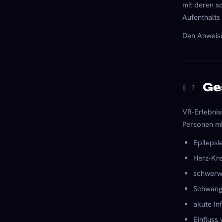
mit deren sc
Aufenthalts
Den Anweisun
Ge
§ 7
VR-Erlebnis
Personen mi
Epilepsi
Herz-Kre
schwerwi
Schwang
akute In
Einfluss