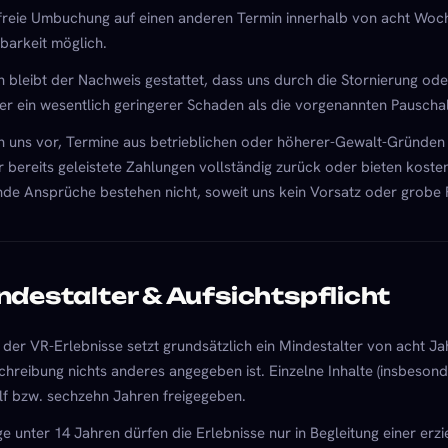
freie Umbuchung auf einen anderen Termin innerhalb von acht Woche
barkeit möglich.
bleibt der Nachweis gestattet, dass uns durch die Stornierung ode
r ein wesentlich geringerer Schaden als die vorgenannten Pauschal
n uns vor, Termine aus betrieblichen oder höherer-Gewalt-Gründen 
ir bereits geleistete Zahlungen vollständig zurück oder bieten kost
de Ansprüche bestehen nicht, soweit uns kein Vorsatz oder grobe Fah
ndestalter & Aufsichtspflicht
 der VR-Erlebnisse setzt grundsätzlich ein Mindestalter von acht Ja
chreibung nichts anderes angegeben ist. Einzelne Inhalte (insbesond
lf bzw. sechzehn Jahren freigegeben.
ge unter 14 Jahren dürfen die Erlebnisse nur in Begleitung einer er