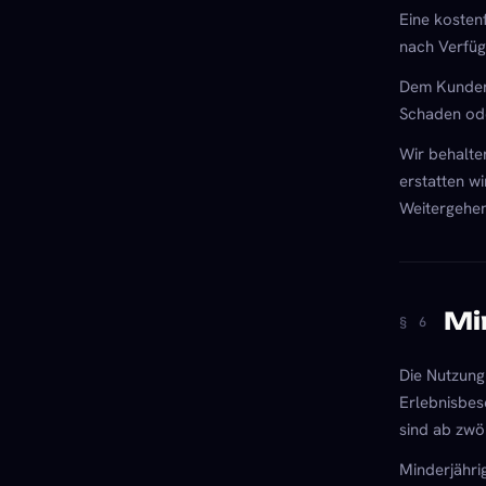
Eine kosten
nach Verfüg
Dem Kunden 
Schaden ode
Wir behalte
erstatten w
Weitergehen
Mi
§ 6
Die Nutzung
Erlebnisbes
sind ab zwö
Minderjähri