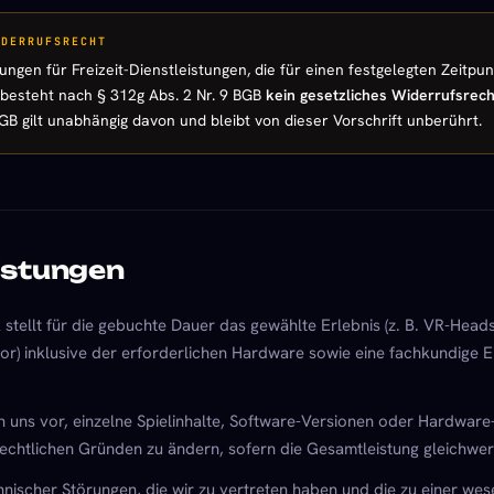
IDERRUFSRECHT
ungen für Freizeit-Dienstleistungen, die für einen festgelegten Zeitp
besteht nach § 312g Abs. 2 Nr. 9 BGB
kein gesetzliches Widerrufsrech
GB gilt unabhängig davon und bleibt von dieser Vorschrift unberührt.
istungen
tellt für die gebuchte Dauer das gewählte Erlebnis (z. B. VR-Heads
or) inklusive der erforderlichen Hardware sowie eine fachkundige 
n uns vor, einzelne Spielinhalte, Software-Versionen oder Hardware
rechtlichen Gründen zu ändern, sofern die Gesamtleistung gleichwert
chnischer Störungen, die wir zu vertreten haben und die zu einer wes