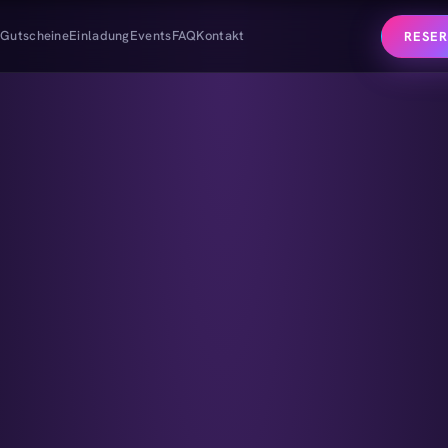
e
Gutscheine
Einladung
Events
FAQ
Kontakt
RESER