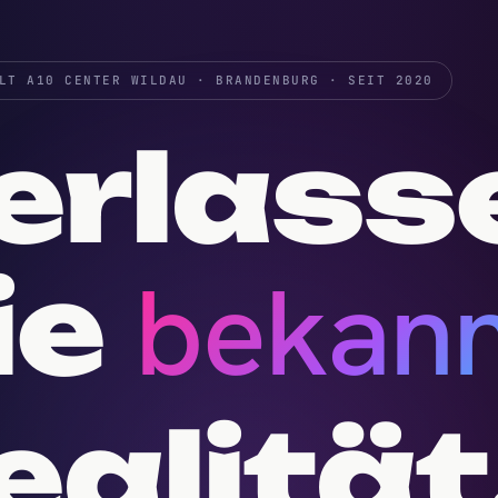
LT A10 CENTER WILDAU · BRANDENBURG · SEIT 2020
erlass
bekann
ie
ealität