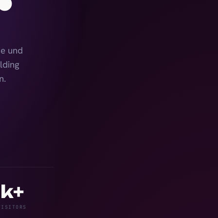
ie und
lding
n.
k+
VISITORS