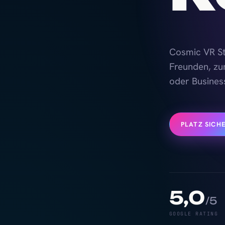
Cosmic VR Stu
Freunden, zu
oder Busines
PLATZ SICH
5,0
/5
GOOGLE RATING