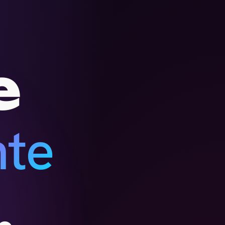
e
te
.