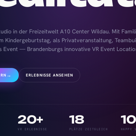
dio in der Freizeitwelt A10 Center Wildau. Mit Famil
m Kindergeburtstag, als Privatveranstaltung, Teambui
s Event — Brandenburgs innovative VR Event Locatio
→
ERLEBNISSE ANSEHEN
ERN
20+
18
10
VR ERLEBNISSE
PLÄTZE ZEITGLEICH
HAPPY 