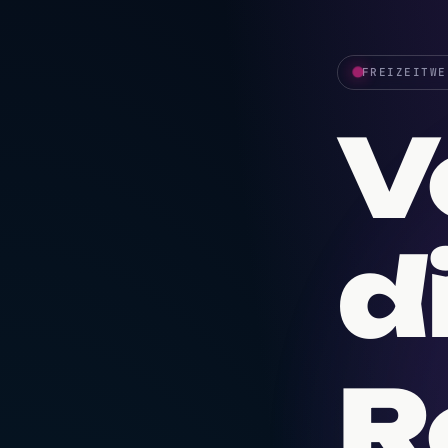
FREIZEITWE
V
d
R