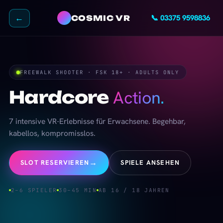
←
📞 03375 9598836
COSMIC VR
FREEWALK SHOOTER · FSK 18+ · ADULTS ONLY
Hardcore
Action.
7 intensive VR-Erlebnisse für Erwachsene. Begehbar,
kabellos, kompromisslos.
→
SLOT RESERVIEREN
SPIELE ANSEHEN
2–6 SPIELER
30–45 MIN
AB 16 / 18 JAHREN